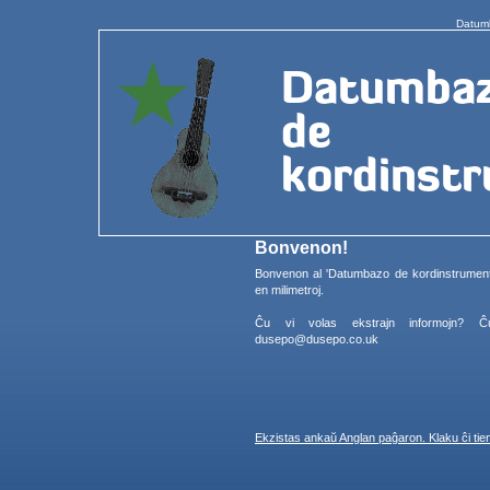
Datumb
Bonvenon!
Bonvenon al 'Datumbazo de kordinstrumentoj'
en milimetroj.
Ĉu vi volas ekstrajn informojn? 
dusepo@dusepo.co.uk
Ekzistas ankaŭ Anglan paĝaron. Klaku ĉi tien.