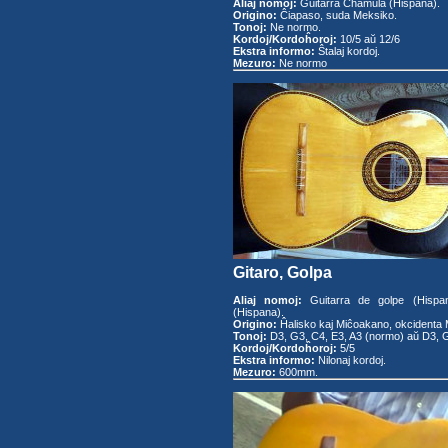
Aliaj nomoj:
Guitarra Chamula (Hispana).
Origino:
Ĉiapaso, suda Meksiko.
Tonoj:
Ne normo.
Kordoj/Kordoĥoroj:
10/5 aŭ 12/6
Ekstra informo:
Ŝtalaj kordoj.
Mezuro:
Ne normo
Gitaro, Golpa
Aliaj nomoj:
Guitarra de golpe (Hispan
(Hispana).
Origino:
Ĥalisko kaj Miĉoakano, okcidenta
Tonoj:
D3, G3, C4, E3, A3 (normo) aŭ D3, G
Kordoj/Kordoĥoroj:
5/5
Ekstra informo:
Nilonaj kordoj.
Mezuro:
600mm.