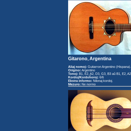
Gitarono, Argentina
Aliaj nomoj:
Guitarron Argentino (Hispana).
Origino:
Argentino
Tonoj:
B1, E2, A2, D3, G3, B3 aŭ B1, E2, A2
Kordoj/Kordoĥoroj:
6/6
Ekstra informo:
Nilonaj kordoj.
Mezuro:
Ne normo