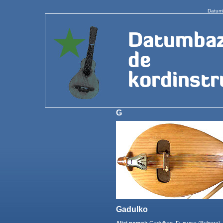
Datumb
G
Gadulko