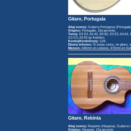
Gitaro, Portugala
Aliaj nomoj:
Guitarra Portugesa (Portugala)
Origino:
Portugalio, 19a jarcento.
Tonoj:
D3 D2, A3 A2, B3 B2, E3 E3, A3 A3, 
G3 G3, A3 A3 en Koimbro.
Kordoj/Kordoĥoroj:
12/6
Ekstra informo:
Ĝi estas cistro, ne gitaro, 
Mezuro:
445mm en Lisbono, 470mm en Koi
Gitaro, Rekinta
Aliaj nomoj:
Requinto (Hispana), Guitarra r
Origino:
Hispanio, 15a jarcento