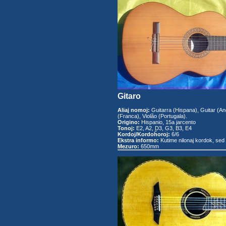
Gitaro
Aliaj nomoj:
Guitarra (Hispana), Guitar (Ang
(Franca), Violão (Portugala).
Origino:
Hispanio, 15a jarcento
Tonoj:
E2, A2, D3, G3, B3, E4
Kordoj/Kordoĥoroj:
6/6
Ekstra informo:
Kutime nilonaj kordok, sed f
Mezuro:
650mm