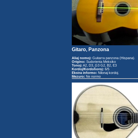
Gitaro, Panzona
Aliaj nomoj:
Guitarra panzona (Hispana).
Origino:
Sudorienta Meksiko
Tonoj:
A2, D3, G3 G2, B2, E3
Kordoj/Kordoĥoroj:
6/5
Ekstra informo:
Nilonaj kordoj.
Mezuro:
Ne normo