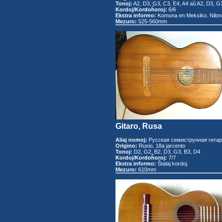
Tonoj:
A2, D3, G3, C3, E4, A4 aŭ A2, D3, G3
Kordoj/Kordoĥoroj:
6/6
Ekstra informo:
Komuna en Meksiko. Nilona
Mezuro:
525-560mm
Gitaro, Rusa
Aliaj nomoj:
Русская семиструнная гитар
Origino:
Rusio, 18a jarcento
Tonoj:
D2, G2, B2, D3, G3, B3, D4
Kordoj/Kordoĥoroj:
7/7
Ekstra informo:
Ŝtalaj kordoj.
Mezuro:
610mm