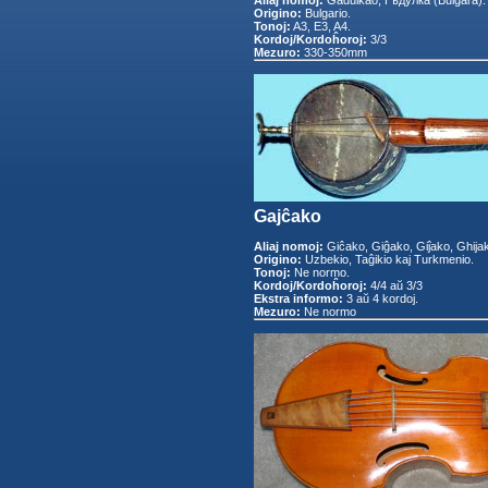
Aliaj nomoj:
Gadulkao, Гъдулка (Bulgara).
Origino:
Bulgario.
Tonoj:
A3, E3, A4.
Kordoj/Kordoĥoroj:
3/3
Mezuro:
330-350mm
Gajĉako
Aliaj nomoj:
Giĉako, Giĝako, Giĵako, Ghija
Origino:
Uzbekio, Taĝikio kaj Turkmenio.
Tonoj:
Ne normo.
Kordoj/Kordoĥoroj:
4/4 aŭ 3/3
Ekstra informo:
3 aŭ 4 kordoj.
Mezuro:
Ne normo