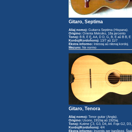
Gitaro, Septima
Aliaj nomoj:
Guitarra Septima (Hispana).
Origino:
Orienta Meksiko, 18a jarcento
Tonoj:
B B, E E, A A, D D, G, B, E aŭ B B, E 
Kordoj/Kordoĥoroj:
13/7 aŭ 11/7
Ekstra informo:
Intestaj aŭ nilonaj kordoj.
Mezuro:
Ne normo
Gitaro, Tenora
Aliaj nomoj:
Tenor guitar (Angla).
Origino:
Usono, 1910aj aŭ 1920aj.
Tonoj:
Kutime C3, G3, D4, A4. Foje G2, D3,
Kordoj/Kordoĥoroj:
4/4
Ekstra informo:
Inventis per banĝistoj. Ŝtala