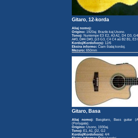
Gitaro, 12-korda
Aliaj nomoj:
Origino:
1920aj. Brazilo kaj Usono.
Tonoj:
Nuntempe E3 E2, A3 A2, D4 D3, G4 
A#3, D#4 D#3, G3 G3, C4 C4 aŭ B2 B1, E3 E
Kordoj/Kordoĥoroj:
12/6
Ekstra informo:
Ĉiam ŝtalaj kordoj.
Mezuro:
650mm
Gitaro, Basa
Aliaj nomoj:
Basgitaro, Bass guitar (A
(Portugala).
Origino:
Usono, 1930aj.
Tonoj:
E1, A1, D2, G2
Kordoj/Kordoĥoroj:
4/4