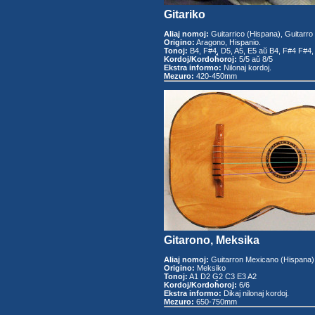
Gitariko
Aliaj nomoj:
Guitarrico (Hispana), Guitarro
Origino:
Aragono, Hispanio.
Tonoj:
B4, F#4, D5, A5, E5 aŭ B4, F#4 F#4,
Kordoj/Kordoĥoroj:
5/5 aŭ 8/5
Ekstra informo:
Nilonaj kordoj.
Mezuro:
420-450mm
Gitarono, Meksika
Aliaj nomoj:
Guitarron Mexicano (Hispana)
Origino:
Meksiko
Tonoj:
A1 D2 G2 C3 E3 A2
Kordoj/Kordoĥoroj:
6/6
Ekstra informo:
Dikaj nilonaj kordoj.
Mezuro:
650-750mm