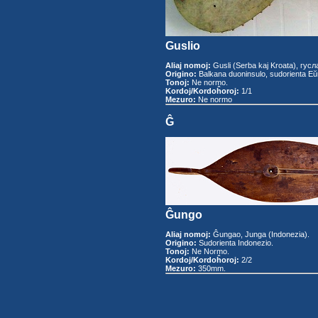
Guslio
Aliaj nomoj:
Gusli (Serba kaj Kroata), гусла
Origino:
Balkana duoninsulo, sudorienta Eŭ
Tonoj:
Ne normo.
Kordoj/Kordoĥoroj:
1/1
Mezuro:
Ne normo
Ĝ
Ĝungo
Aliaj nomoj:
Ĝungao, Junga (Indonezia).
Origino:
Sudorienta Indonezio.
Tonoj:
Ne Normo.
Kordoj/Kordoĥoroj:
2/2
Mezuro:
350mm.