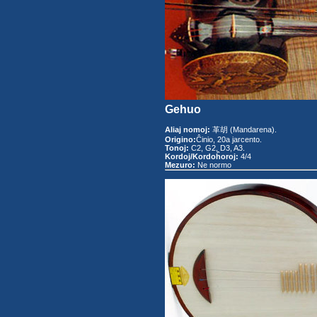
Gehuo
Aliaj nomoj:
革胡 (Mandarena).
Origino:
Ĉinio, 20a jarcento.
Tonoj:
C2, G2, D3, A3.
Kordoj/Kordoĥoroj:
4/4
Mezuro:
Ne normo