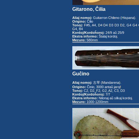
Gitarono, Ĉilia
Aliaj nomoj:
Guitarron Chileno (Hispana).
Origino:
Ĉilio
Tonoj:
F#5, A4, D4 D4 D3 D3 D2, G4 G4 
G4, B4
Kordoj/Kordoĥoroj:
24/9 aŭ 25/9
Ekstra informo:
Ŝtalaj kordoj.
Mezuro:
580mm
Guĉino
Aliaj nomoj:
古琴 (Mandarena).
Origino:
Ĉinio, 3000 antaŭ jaroj!
Tonoj:
C2, D2, F2, G2, A2, C3, D3
Kordoj/Kordoĥoroj:
7/7
Ekstra informo:
Nilonaj aŭ silkaj kordoj.
Mezuro:
1000-1200mm