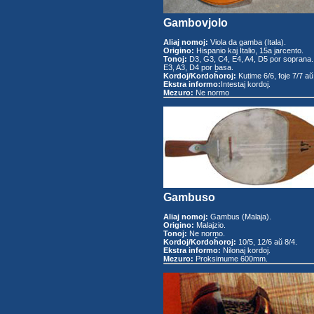
Gambovjolo
Aliaj nomoj:
Viola da gamba (Itala).
Origino:
Hispanio kaj Italio, 15a jarcento.
Tonoj:
D3, G3, C4, E4, A4, D5 por soprana.
E3, A3, D4 por basa.
Kordoj/Kordoĥoroj:
Kutime 6/6, foje 7/7 aŭ
Ekstra informo:
Intestaj kordoj.
Mezuro:
Ne normo
Gambuso
Aliaj nomoj:
Gambus (Malaja).
Origino:
Malajzio.
Tonoj:
Ne normo.
Kordoj/Kordoĥoroj:
10/5, 12/6 aŭ 8/4.
Ekstra informo:
Nilonaj kordoj.
Mezuro:
Proksimume 600mm.