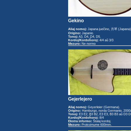
Gekino
Aliaj nomoj:
Japana jueĉino, 月琴 (Japana)
Origino:
Japanio.
Tonoj:
A3, D4, D4, D5.
Kordoj/Kordoĥoroj:
4/4 aŭ 3/3
Mezuro:
Ne normo
Gejerlejero
Aliaj nomoj:
Geyerleier (Germana).
Origino:
Hamburgo, norda Germanio, 2000a
Tonoj:
E3 E2, B3 B2, E3 E3, B3 B3 aŭ D3 D2
Kordoj/Kordoĥoroj:
8/4
Ekstra informo:
Ŝtalaj kordoj.
Mezuro:
Proksimume 600mm.