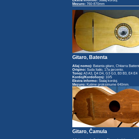
Ekstra informo:
Ŝtalaj kordoj.
Mezuro:
760-870mm
Gitaro, Batenta
Aliaj nomoj:
Batanta gitaro, Chitarra Battente
Origino:
Suda Italio, 17a jarcento.
Tonoj:
A3 A3, D4 D4, G3 G3, B3 B3, E4 E4
Kordoj/Kordoĥoroj:
10/5
Ekstra informo:
Ŝtalaj kordoj.
Mezuro:
Kutime proksimume 640mm.
Gitaro, Ĉamula