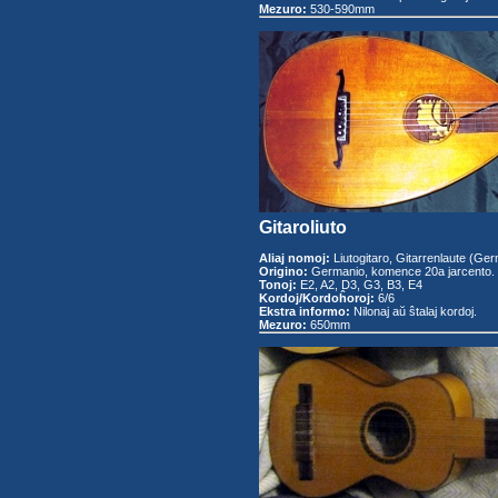
Mezuro:
530-590mm
Gitaroliuto
Aliaj nomoj:
Liutogitaro, Gitarrenlaute (Ge
Origino:
Germanio, komence 20a jarcento.
Tonoj:
E2, A2, D3, G3, B3, E4
Kordoj/Kordoĥoroj:
6/6
Ekstra informo:
Nilonaj aŭ ŝtalaj kordoj.
Mezuro:
650mm